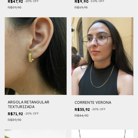
R$47,92
-
20
%
OFF
R$9,90
-
50
%
OFF
R$59,90
R$19,95
ARGOLA RETANGULAR
CORRENTE VERONA
TEXTURIZADA
R$35,92
-
20
%
OFF
R$71,92
-
20
%
OFF
R$44,90
R$89,90