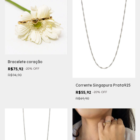
Bracelete coração
R$75,92
-
20
%
OFF
R$94,90
Corrente Singapura Prata925
R$55,92
-
20
%
OFF
R$69,90