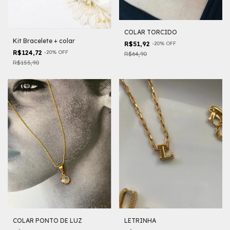
COLAR TORCIDO
Kit Bracelete + colar
R$51,92
-
20
%
OFF
R$124,72
-
20
%
OFF
R$64,90
R$155,90
COLAR PONTO DE LUZ
LETRINHA