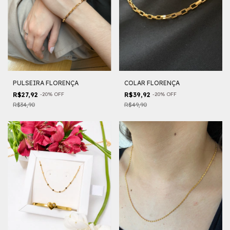
PULSEIRA FLORENÇA
COLAR FLORENÇA
R$27,92
-
20
%
OFF
R$39,92
-
20
%
OFF
R$34,90
R$49,90