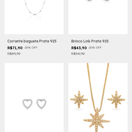
Corrente baguete Prata 925
Brinco Link Prata 925
R$71,90
-
20
%
OFF
R$43,90
-
20
%
OFF
R$89,90
R$54,90