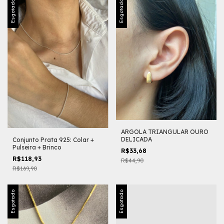
Esgotado
Esgotado
ARGOLA TRIANGULAR OURO
DELICADA
Conjunto Prata 925: Colar +
Pulseira + Brinco
R$33,68
R$118,93
R$44,90
R$169,90
Esgotado
Esgotado