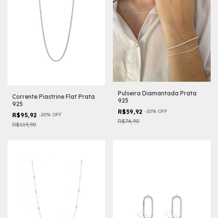
Pulseira Diamantada Prata
Corrente Piastrine Flat Prata
925
925
R$59,92
-
20
%
OFF
R$95,92
-
20
%
OFF
R$74,90
R$119,90