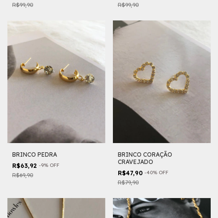
R$99,90
R$99,90
BRINCO PEDRA
BRINCO CORAÇÃO
CRAVEJADO
R$63,92
-
9
%
OFF
R$47,90
-
40
%
OFF
R$69,90
R$79,90