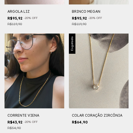
ARGOLA LIZ
BRINCO MEGAN
R$95,92
-
20
%
OFF
R$95,92
-
20
%
OFF
R$119,90
R$119,90
Esgotado
COLAR CORAÇÃO ZIRCÔNIA
CORRENTE VIENA
R$64,90
R$43,92
-
20
%
OFF
R$54,90