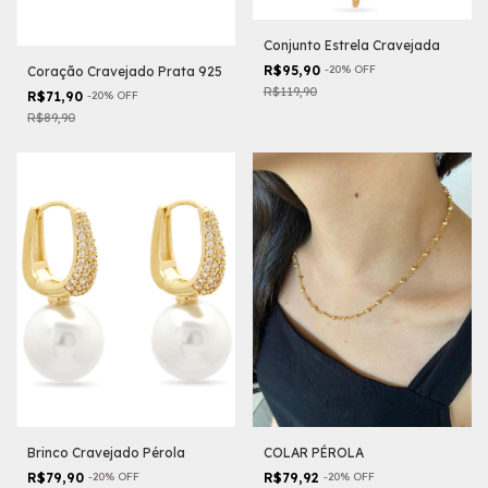
Conjunto Estrela Cravejada
R$95,90
-
20
%
OFF
Coração Cravejado Prata 925
R$119,90
R$71,90
-
20
%
OFF
R$89,90
Brinco Cravejado Pérola
COLAR PÉROLA
R$79,90
-
20
%
OFF
R$79,92
-
20
%
OFF