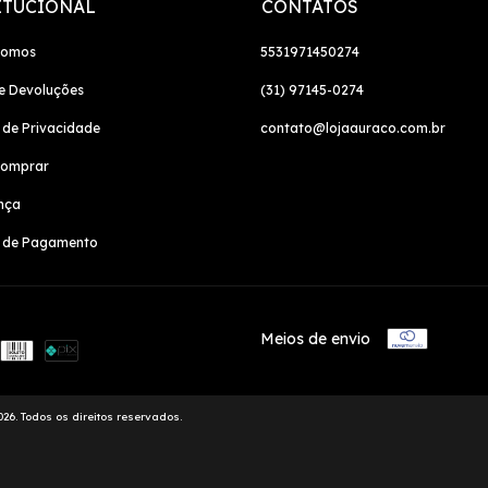
ITUCIONAL
CONTATOS
Somos
5531971450274
e Devoluções
(31) 97145-0274
a de Privacidade
contato@lojaauraco.com.br
omprar
nça
 de Pagamento
Meios de envio
026. Todos os direitos reservados.