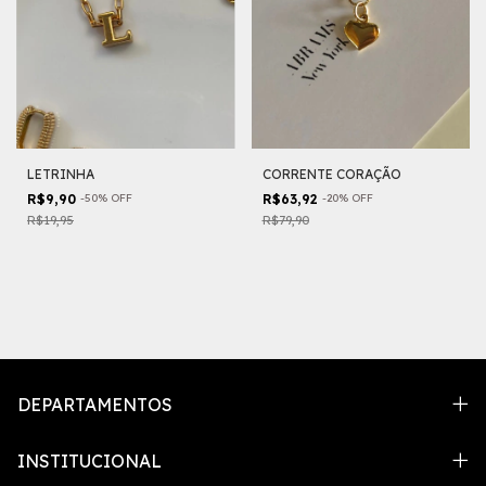
LETRINHA
CORRENTE CORAÇÃO
R$9,90
-
50
%
OFF
R$63,92
-
20
%
OFF
R$19,95
R$79,90
DEPARTAMENTOS
INSTITUCIONAL