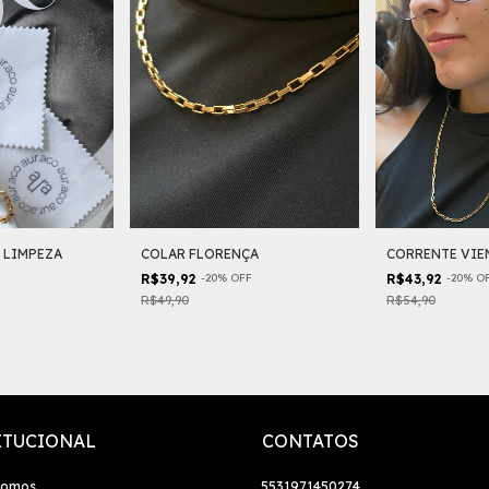
 LIMPEZA
COLAR FLORENÇA
CORRENTE VIE
R$39,92
-
20
%
OFF
R$43,92
-
20
%
O
R$49,90
R$54,90
ITUCIONAL
CONTATOS
Somos
5531971450274