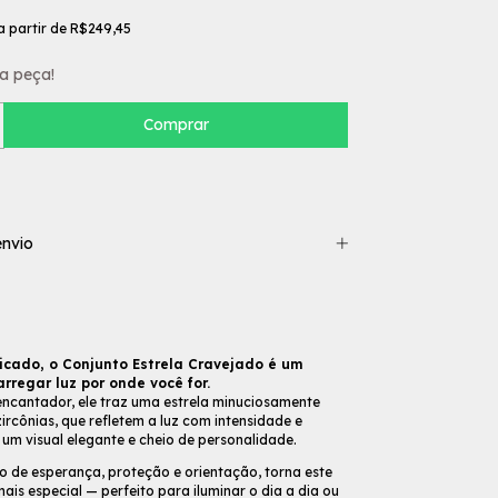
a partir de
R$249,45
a peça!
nvio
licado, o Conjunto Estrela Cravejado é um
rregar luz por onde você for.
ncantador, ele traz uma estrela minuciosamente
rcônias, que refletem a luz com intensidade e
um visual elegante e cheio de personalidade.
lo de esperança, proteção e orientação, torna este
ais especial — perfeito para iluminar o dia a dia ou