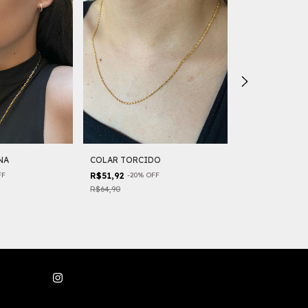
COLAR TORCIDO
COLAR ELEGAN
NA
R$51,92
-
20
%
OFF
R$69,90
FF
R$64,90