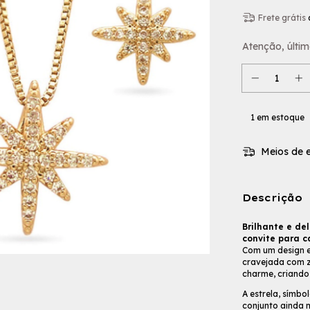
Frete grátis
Atenção, últim
1
em estoque
Meios de e
Descrição
Brilhante e de
convite para ca
Com um design e
cravejada com zi
charme, criando 
A estrela, símbo
conjunto ainda m