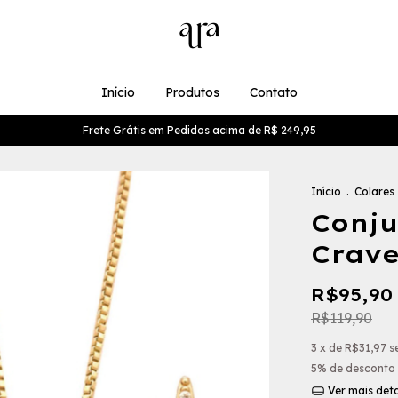
Início
Produtos
Contato
Frete Grátis em Pedidos acima de R$ 249,95
Início
.
Colares
Conju
Crav
R$95,90
R$119,90
3
x de
R$31,97
s
5% de desconto
Ver mais det