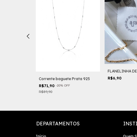
NOS
FLANELINHA DE
F
R$6,90
Corrente baguete Prata 925
R$71,90
-
20
%
OFF
R$89,90
DEPARTAMENTOS
INST
Início
Quem 