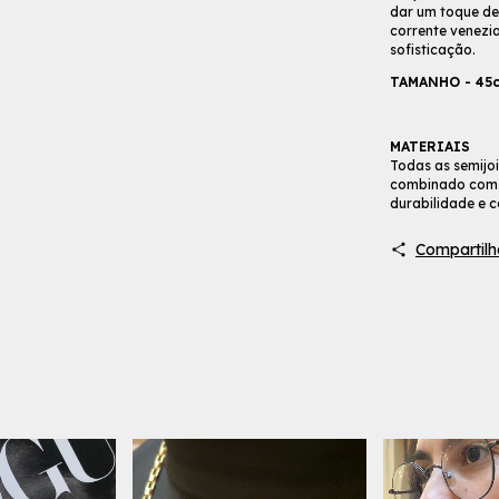
dar um toque d
corrente venezi
sofisticação.
TAMANHO - 45
MATERIAIS
Todas as semijo
combinado com u
durabilidade e c
Compartilh