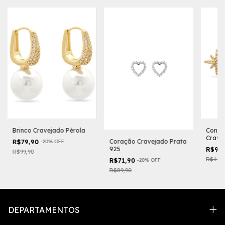
Brinco Cravejado Pérola
Conjun
Crave
Coração Cravejado Prata
R$79,90
-
20
%
OFF
925
R$95
R$99,90
R$119,
R$71,90
-
20
%
OFF
R$89,90
DEPARTAMENTOS