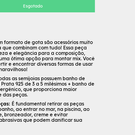
m formato de gota são acessórios muito
 já que combinam com tudo! Essa peça
deza e elegância para a composição,
 uma ótima opção para montar mix. Você
rtir e encontrar diversas formas de usar
maravilhoso!
odas as semijoias possuem banho de
Prata 925 de 3 a 5 milésimos + banho de
lergênico, que proporciona maior
e das peças.
eças:
É fundamental retirar as peças
anho, ao entrar no mar, na piscina, ao
, bronzeador, creme e evitar
 abrasivas que podem danificar sua