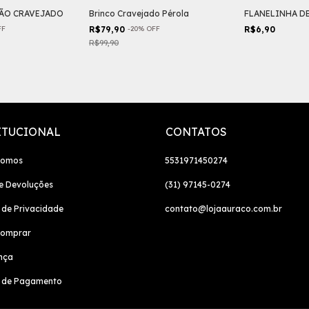
ÃO CRAVEJADO
Brinco Cravejado Pérola
FLANELINHA D
FF
R$79,90
-
20
%
OFF
R$6,90
R$99,90
ITUCIONAL
CONTATOS
Somos
5531971450274
e Devoluções
(31) 97145-0274
a de Privacidade
contato@lojaauraco.com.br
omprar
nça
 de Pagamento