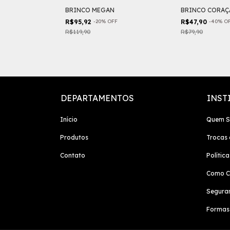
GULAR
BRINCO MEGAN
BRINCO CORAÇ
R$95,92
-
20
%
OFF
R$47,90
-
40
%
O
F
R$119,90
R$79,90
DEPARTAMENTOS
INST
Início
Quem 
Produtos
Trocas 
Contato
Polític
Como C
Segura
Formas