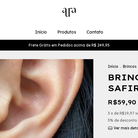
Início
Produtos
Contato
Frete Grátis em Pedidos acima de R$ 249,95
Início
.
Brincos
BRIN
SAFI
R$59,90
3
x de
R$19,97
s
5% de desconto
Ver mais det