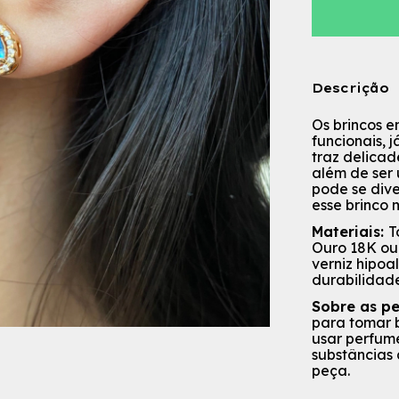
Descrição
Os brincos e
funcionais,
traz delica
além de ser
pode se dive
esse brinco 
Materiais:
T
Ouro 18K ou 
verniz hipoa
durabilidad
Sobre as p
para tomar b
usar perfume
substâncias
peça.