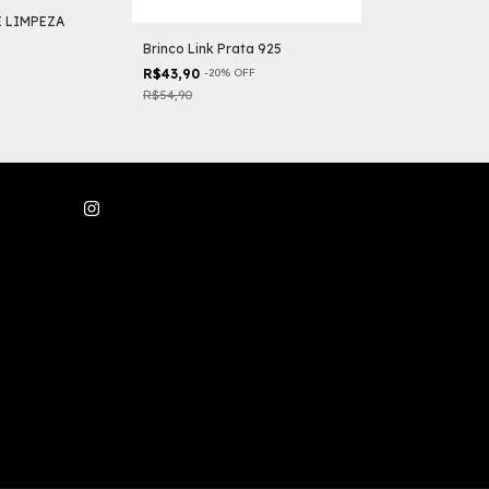
E LIMPEZA
Conjunto Estre
R$95,90
-
20
%
O
Brinco Link Prata 925
R$119,90
R$43,90
-
20
%
OFF
R$54,90